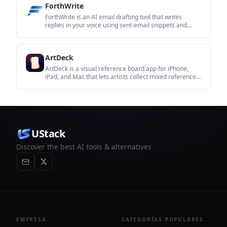
ForthWrite
ForthWrite is an AI email drafting tool that writes
replies in your voice using sent-email snippets and
thread context. It works in Gmail and Outlook on the
web, with optional LinkedIn message drafting and paid
team features.
ArtDeck
ArtDeck is a visual reference board app for iPhone,
iPad, and Mac that lets artists collect mixed reference
material on one canvas and study it with ToolBox
lenses. It works offline, supports optional iCloud sync,
and is sold as a one-time purchase with no account
required.
UStack
Discover the best AI tools & alternatives
EMPRESA
CATEGORÍAS POPULARES