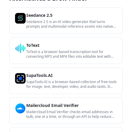
Seedance 2.5
Seedance 2.5 is an AI video generator that turns
prompts and multimodal reference assets into native
30-second videos. It is built for creators and teams that
want structured control over generation, output
settings, and local edits without stitching clips manually.
ToText
ToText is a browser-based transcription tool for
converting MP3 and MP4 files into editable text with
timestamps, speaker labels, and export options. It helps
users turn audio and video recordings into searchable
transcripts without installing software.
SupaTools.AI
SupaTools.AI is a browser-based collection of free tools
for image, text, developer, video, and audio tasks. It
processes files locally in the browser with no sign-up
and no server upload.
Mailercloud Email Verifier
Mailercloud Email Verifier checks email addresses in
bulk, one at a time, or through an API to help reduce
bounces and improve deliverability. It is aimed at
senders who want to clean lists before campaigns or
validate contacts as they are added.