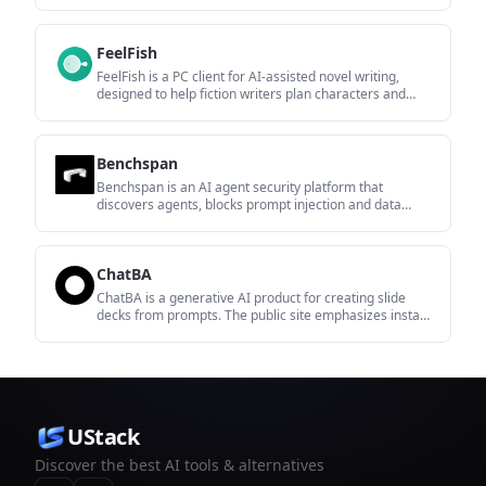
OpenAI Codex skills. It helps users find duplicates,
broken links, and unused skills, then clean them up with
self-contained commands.
FeelFish
FeelFish is a PC client for AI-assisted novel writing,
designed to help fiction writers plan characters and
settings, draft and revise long-form content, and
manage story context. It includes a free tier and paid
plans, with support for multiple large-model providers.
Benchspan
Benchspan is an AI agent security platform that
discovers agents, blocks prompt injection and data
exfiltration in real time, and supports pre-launch red
teaming. It is aimed at teams running agents in
production and includes Python and TypeScript SDKs.
ChatBA
ChatBA is a generative AI product for creating slide
decks from prompts. The public site emphasizes instant
presentation generation and includes help content for
templates, sharing, and data sources.
UStack
Discover the best AI tools & alternatives