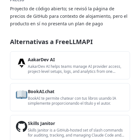
Proyecto de código abierto; se revisó la página de
precios de GitHub para contexto de alojamiento, pero el
producto en sí no presenta un plan de pago
Alternativas a FreeLLMAPI
AakarDev AI
AakarDev AI helps teams manage AI provider access,
project-level setups, logs, and analytics from one
dashboard. It supports BYOK workflows and lists
providers including OpenAI, Google Gemini, Anthropic,
Groq, Mistral AI, and Perplexity AI.
BookAI.chat
BookAI te permite chatear con tus libros usando IA
simplemente proporcionando el título y el autor.
Skills Janitor
Skills Janitor is a GitHub-hosted set of slash commands
for auditing, tracking, and managing Claude Code and