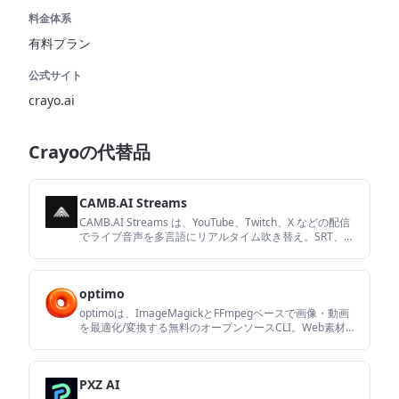
料金体系
有料プラン
公式サイト
crayo.ai
Crayoの代替品
CAMB.AI Streams
CAMB.AI Streams は、YouTube、Twitch、X などの配信
でライブ音声を多言語にリアルタイム吹き替え。SRT、
RTMP、HLS対応で既存のライブワークフローに接続し、
後編集なしで多言語配信を実現します。
optimo
optimoは、ImageMagickとFFmpegベースで画像・動画
を最適化/変換する無料のオープンソースCLI。Web素材
の準備や一括圧縮、シェルやNode.jsスクリプトでの自動
化に最適です。
PXZ AI