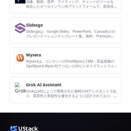
画像、動画、音声、ライティング、チャットのツールを
統合したオールインワンAIプラットフォームで、創造性
とコラボレーションを高めます。
Slidesgo
Slidesgoは、Google Slides、PowerPoint、Canva向けの
プレゼンテーションテンプレート集。無料・Premiumテ
ンプレートに加え、AIによる資料作成やチーム向けアク
セスにも対応。
Wysera
Wyseraは、コンテンツのPostWyseとCRM・収益業務の
OpsWyseをWyse AIでつないだAIビジネスプラットフォ
ーム。公開前承認を重視し、配信、リードフォロー、業
務運用を一元化します。
Grok AI Assistant
GrokはxAIによって開発された無料のAIアシスタントであ
り、真実性と客観性を優先するように設計されており、
リアルタイム情報アクセスや画像生成などの高度な機能
を提供します。
UStack