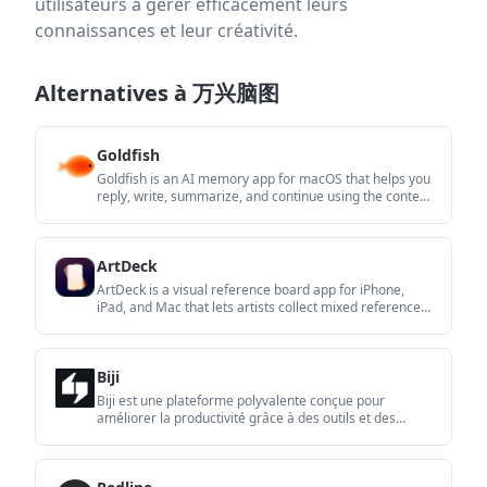
utilisateurs à gérer efficacement leurs
connaissances et leur créativité.
Alternatives à 万兴脑图
Goldfish
Goldfish is an AI memory app for macOS that helps you
reply, write, summarize, and continue using the context
already on your Mac. It stores memory locally and
writes in your tone.
ArtDeck
ArtDeck is a visual reference board app for iPhone,
iPad, and Mac that lets artists collect mixed reference
material on one canvas and study it with ToolBox
lenses. It works offline, supports optional iCloud sync,
and is sold as a one-time purchase with no account
Biji
required.
Biji est une plateforme polyvalente conçue pour
améliorer la productivité grâce à des outils et des
fonctionnalités innovants.