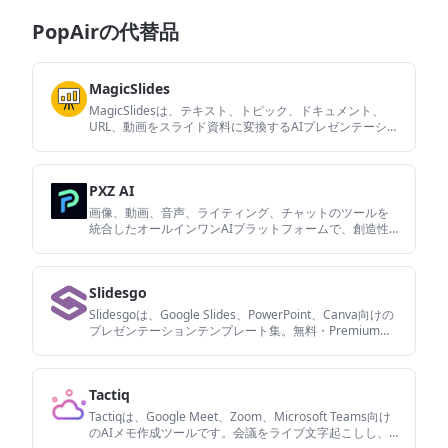
PopAirの代替品
MagicSlides
MagicSlidesは、テキスト、トピック、ドキュメント、
URL、動画をスライド資料に変換するAIプレゼンテーショ
ン生成ツールです。Googleスライドで作成でき、
PowerPoint書き出しと多言語対応、AIによる編集も可能
です。
PXZ AI
画像、動画、音声、ライティング、チャットのツールを
統合したオールインワンAIプラットフォームで、創造性
とコラボレーションを高めます。
Slidesgo
Slidesgoは、Google Slides、PowerPoint、Canva向けの
プレゼンテーションテンプレート集。無料・Premiumテ
ンプレートに加え、AIによる資料作成やチーム向けアク
セスにも対応。
Tactiq
Tactiqは、Google Meet、Zoom、Microsoft Teams向け
のAIメモ作成ツールです。会議をライブ文字起こしし、