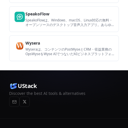
要約、アクション項目、フォローアップを生成。Chrome
拡張機能と共有・連携に対応。
SpeakoFlow
SpeakoFlowは、Windows、macOS、Linux対応の無料・
オープンソースのデスクトップ音声入力アプリ。あらゆ
るアプリに дикationでき、Flow、要約整理、翻訳、画面
認識アシスタントにも対応。
Wysera
Wyseraは、コンテンツのPostWyseとCRM・収益業務の
OpsWyseをWyse AIでつないだAIビジネスプラットフォ
ーム。公開前承認を重視し、配信、リードフォロー、業
務運用を一元化します。
UStack
Discover the best AI tools & alternatives