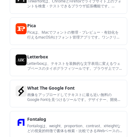
Tinkerfontは、ChromeとFirefoxでライブサイト上のフォ
ントを検査・テストできるブラウザ拡張機能です。
Bunny Fontsやカスタムアップロードで書体を差し替え、
ページの一部に適用し、サイトごとにルールを保存でき
ます。
Pica
Picaは、Macでフォントの整理・プレビュー・有効化を
行えるmacOS向けフォント管理アプリです。ワンクリッ
ク起動、カスタムコレクション、監視フォルダ、
OpenType完全対応を備えた無料ツールです。
Letterbox
Letterboxは、テキストを装飾的な文字表現に変えるウェ
ブベースのタイポグラフィツールです。ブラウザ上でフ
ォントと色を選び、タイプをビジュアル化できます。
What The Google Font
画像をアップロードしてテキストに最も近い無料の
Google Fontを見つけるツールです。デザイナー、開発
者、マーケターが類似フォントを確認し、登録なしで一
致したファイルをダウンロードできます。
Fontalog
Fontalogは、weight、proportion、contrast、xHeightな
どの視覚的特徴で書体を検索・比較できるWebベースの
フォントデータベース。類似フォントの発見や基本メタ