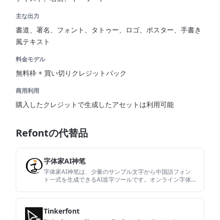
主な出力
書道、署名、フォント、タトゥー、ロゴ、ポスター、手書き
風テキスト
料金モデル
無料枠 + 買い切りクレジットパック
商用利用
購入したクレジットで生成したアセットは利用可能
Refontの代替品
字体家AI神笔
字体家AI神笔は、少量のサンプル文字から中国語フォン
ト一式を生成できるAI造字ツールです。オンライン字体
エディターと単字ポスター生成にも対応。
Tinkerfont